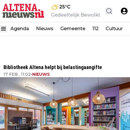
25
°C
Gedeeltelijk Bewolkt
Agenda
Nieuws
Gemeente
112
Cultuur
Bibliotheek Altena helpt bij belastingaangifte
17 FEB , 11:02
•
NIEUWS