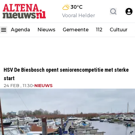
30
°C
Vooral Helder
Agenda
Nieuws
Gemeente
112
Cultuur
HSV De Biesbosch opent seniorencompetitie met sterke
start
24 FEB , 11:30
•
NIEUWS