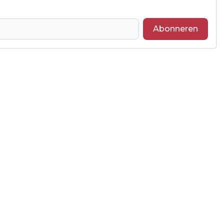
Abonneren
Volgend artikel
NACHTAFSLUITING VIADUCT OVER A27
BIJ WERKENDAM