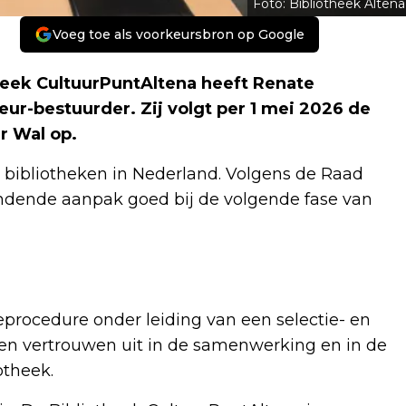
Foto: Bibliotheek Altena
Voeg toe als voorkeursbron op Google
heek CultuurPuntAltena heeft Renate
ur-bestuurder. Zij volgt per 1 mei 2026 de
r Wal op.
e bibliotheken in Nederland. Volgens de Raad
ndende aanpak goed bij de volgende fase van
eprocedure onder leiding van een selectie- en
en vertrouwen uit in de samenwerking en in de
otheek.