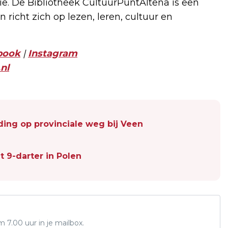
ctie. De Bibliotheek CultuurPuntAltena is een
richt zich op lezen, leren, cultuur en
book
|
Instagram
nl
ading op provinciale weg bij Veen
t 9-darter in Polen
7.00 uur in je mailbox.