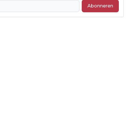
Abonneren
Volgend artikel
ACKC START STERK TEGEN KOPLOPER
MAASSLUIS ONDANKS NEDERLAAG