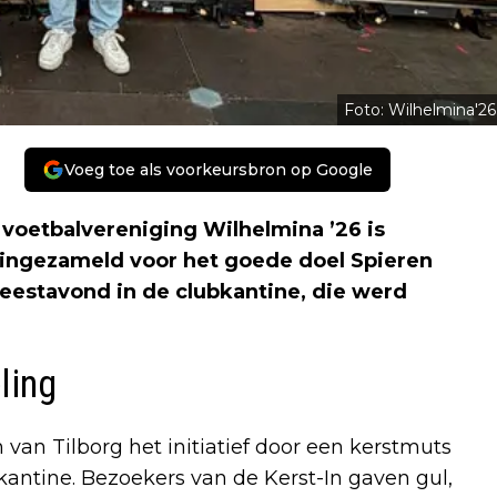
Foto: Wilhelmina'26
Voeg toe als voorkeursbron op Google
voetbalvereniging Wilhelmina ’26 is
 ingezameld voor het goede doel Spieren
feestavond in de clubkantine, die werd
ling
an Tilborg het initiatief door een kerstmuts
antine. Bezoekers van de Kerst-In gaven gul,