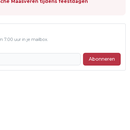
sche Maasveren tijdens feestdagen
7.00 uur in je mailbox.
Abonneren
Volgend artikel
GIAN VAN VEEN IMPONEERT OP WK
DARTS MET RECORDGEMIDDELDE