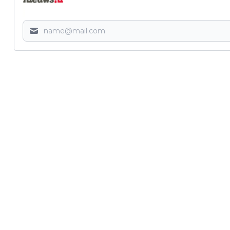
Vorig artikel
SPONTANE INZAMELINGSACTIE VOOR
SPIEREN VOOR SPIEREN TIJDENS
KERST-IN WILHELMINA ’26