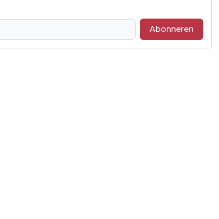
Abonneren
Volgend artikel
KERSTDINER 2025 VAAK DUURDER DOOR
LUXE PRODUCTEN,
BASISBOODSCHAPPEN JUIST
GOEDKOPER