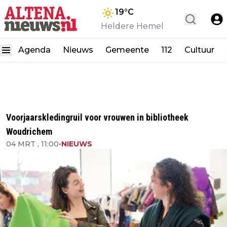
19
°C
Heldere Hemel
Agenda
Nieuws
Gemeente
112
Cultuur
Voorjaarskledingruil voor vrouwen in bibliotheek
Woudrichem
04 MRT , 11:00
•
NIEUWS