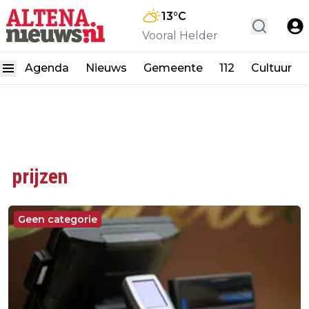
13
°C
Vooral Helder
Agenda
Nieuws
Gemeente
112
Cultuur
prijzen
Geen categorie