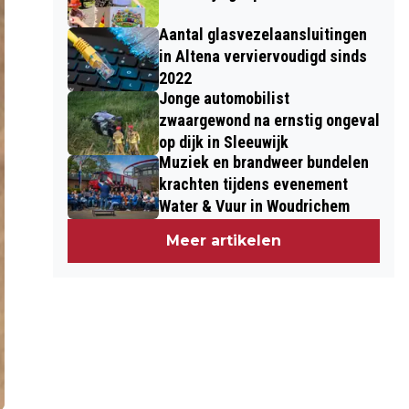
Aantal glasvezelaansluitingen
in Altena verviervoudigd sinds
2022
Jonge automobilist
zwaargewond na ernstig ongeval
op dijk in Sleeuwijk
Muziek en brandweer bundelen
krachten tijdens evenement
Water & Vuur in Woudrichem
Meer artikelen