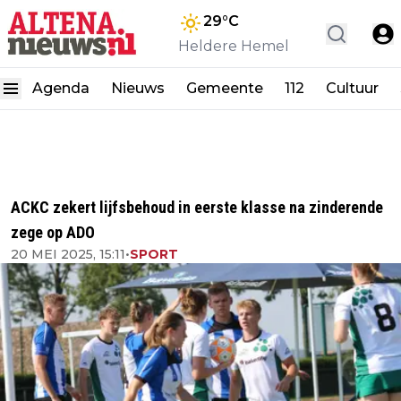
29
°C
Heldere Hemel
Agenda
Nieuws
Gemeente
112
Cultuur
ACKC zekert lijfsbehoud in eerste klasse na zinderende
zege op ADO
20 MEI 2025, 15:11
•
SPORT