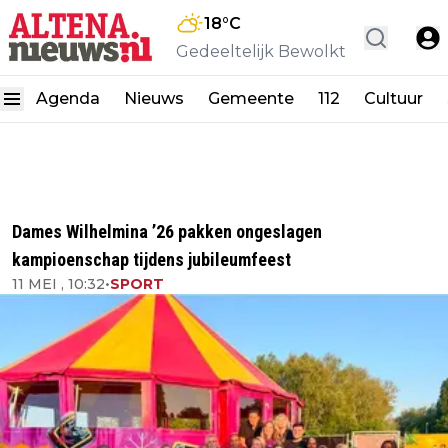
18
°C
Gedeeltelijk Bewolkt
Agenda
Nieuws
Gemeente
112
Cultuur
Dames Wilhelmina ’26 pakken ongeslagen
kampioenschap tijdens jubileumfeest
11 MEI , 10:32
•
SPORT