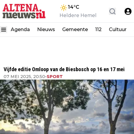
14
°C
Heldere Hemel
Agenda
Nieuws
Gemeente
112
Cultuur
Vijfde editie Omloop van de Biesbosch op 16 en 17 mei
07 MEI 2025, 20:50
•
SPORT