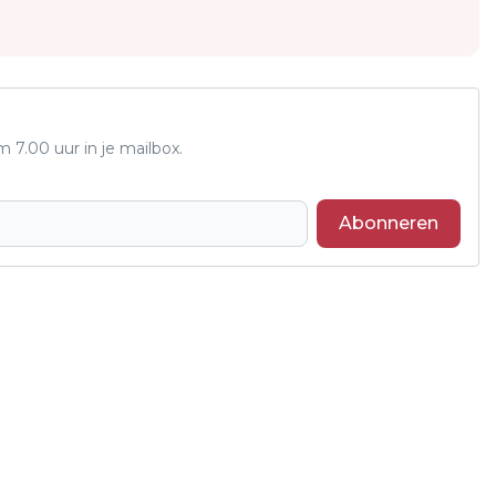
7.00 uur in je mailbox.
Abonneren
Volgend artikel
MOETEN MENSEN ZICH ZORGEN MAKEN
OM VOGELGRIEP?