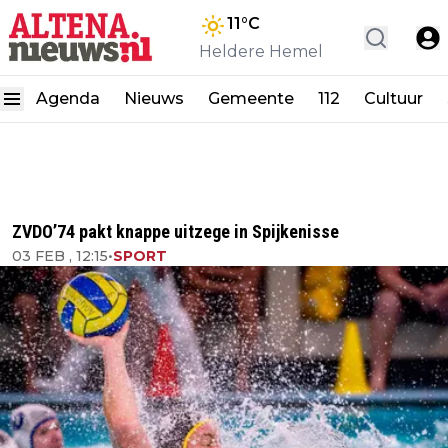
11
°C
Heldere Hemel
Agenda
Nieuws
Gemeente
112
Cultuur
ZVDO’74 pakt knappe uitzege in Spijkenisse
03 FEB , 12:15
•
SPORT