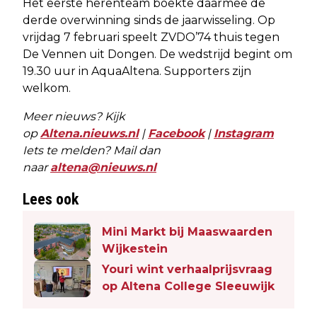
Het eerste herenteam boekte daarmee de
derde overwinning sinds de jaarwisseling. Op
vrijdag 7 februari speelt ZVDO’74 thuis tegen
De Vennen uit Dongen. De wedstrijd begint om
19.30 uur in AquaAltena. Supporters zijn
welkom.
Meer nieuws? Kijk
op
Altena.nieuws.nl
|
Facebook
|
Instagram
Iets te melden? Mail dan
naar
altena@nieuws.nl
Lees ook
Mini Markt bij Maaswaarden
Wijkestein
Youri wint verhaalprijsvraag
op Altena College Sleeuwijk