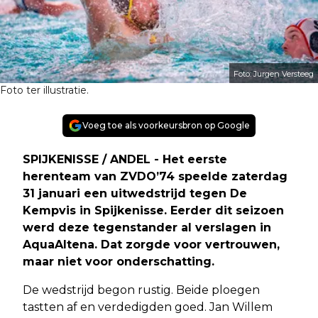
Foto: Jurgen Versteeg
Foto ter illustratie.
Voeg toe als voorkeursbron op Google
SPIJKENISSE / ANDEL - Het eerste
herenteam van ZVDO’74 speelde zaterdag
31 januari een uitwedstrijd tegen De
Kempvis in Spijkenisse. Eerder dit seizoen
werd deze tegenstander al verslagen in
AquaAltena. Dat zorgde voor vertrouwen,
maar niet voor onderschatting.
De wedstrijd begon rustig. Beide ploegen
tastten af en verdedigden goed. Jan Willem