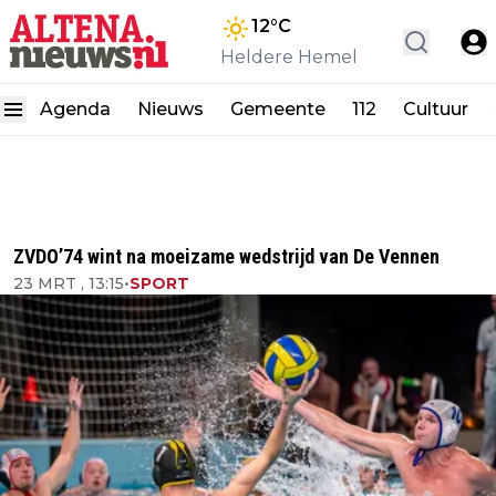
12
°C
Heldere Hemel
Agenda
Nieuws
Gemeente
112
Cultuur
ZVDO’74 wint na moeizame wedstrijd van De Vennen
23 MRT , 13:15
•
SPORT