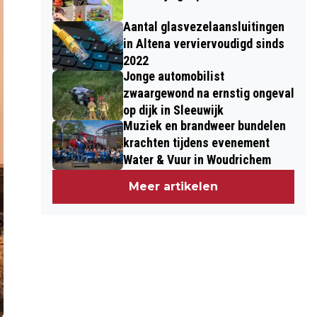
Aantal glasvezelaansluitingen
in Altena verviervoudigd sinds
2022
Jonge automobilist
zwaargewond na ernstig ongeval
op dijk in Sleeuwijk
Muziek en brandweer bundelen
krachten tijdens evenement
Water & Vuur in Woudrichem
Meer artikelen