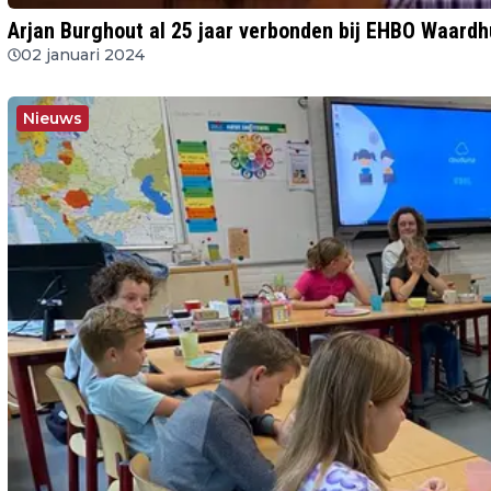
Arjan Burghout al 25 jaar verbonden bij EHBO Waardh
02 januari 2024
Nieuws