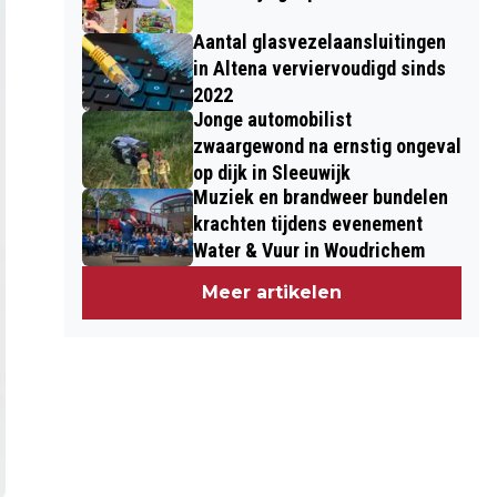
Aantal glasvezelaansluitingen
in Altena verviervoudigd sinds
2022
Jonge automobilist
zwaargewond na ernstig ongeval
op dijk in Sleeuwijk
Muziek en brandweer bundelen
krachten tijdens evenement
Water & Vuur in Woudrichem
Meer artikelen