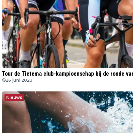
Tour de Tietema club-kampioenschap bij de ronde va
26 juni 2023
Nieuws