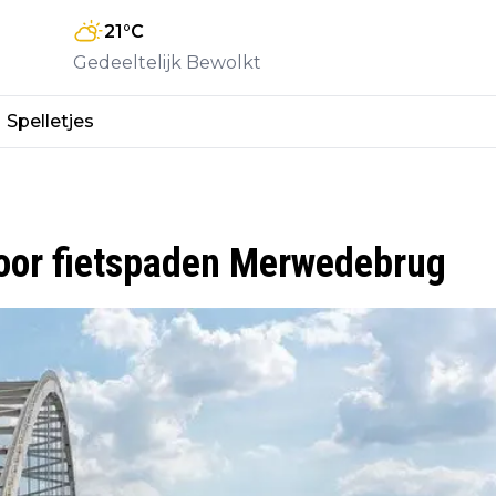
21
°C
Gedeeltelijk Bewolkt
Spelletjes
voor fietspaden Merwedebrug