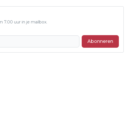
7.00 uur in je mailbox.
Abonneren
Volgend artikel
DRIE PAARDEN DOOR IJS GEZAKT IN
UITERWAARDEN BIJ WIJK EN AALBURG