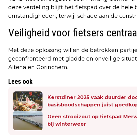
deze verdeling blijft het fietspad over de hel
omstandigheden, terwijl schade aan de const
Veiligheid voor fietsers centraa
Met deze oplossing willen de betrokken parti
geconfronteerd met gladde en onveilige situat
Altena en Gorinchem.
Lees ook
Kerstdiner 2025 vaak duurder doo
basisboodschappen juist goedko
Geen strooizout op fietspad Merw
bij winterweer