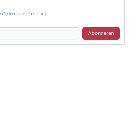
7.00 uur in je mailbox.
Abonneren
Volgend artikel
DROGE KERSTBOOM VORMT
BRANDGEVAAR: WATER GEVEN
VERKLEINT RISICO