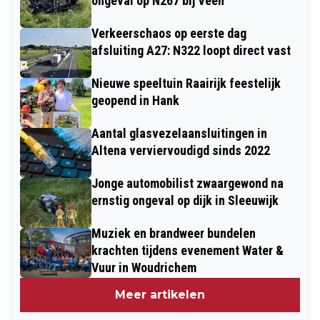
ongeval op N267 bij Veen
Verkeerschaos op eerste dag
afsluiting A27: N322 loopt direct vast
Nieuwe speeltuin Raairijk feestelijk
geopend in Hank
Aantal glasvezelaansluitingen in
Altena verviervoudigd sinds 2022
Jonge automobilist zwaargewond na
ernstig ongeval op dijk in Sleeuwijk
Muziek en brandweer bundelen
krachten tijdens evenement Water &
Vuur in Woudrichem
Meer artikelen