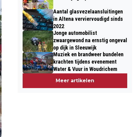
Aantal glasvezelaansluitingen
in Altena verviervoudigd sinds
2022
Jonge automobilist
zwaargewond na ernstig ongeval
op dijk in Sleeuwijk
Muziek en brandweer bundelen
krachten tijdens evenement
Water & Vuur in Woudrichem
Meer artikelen