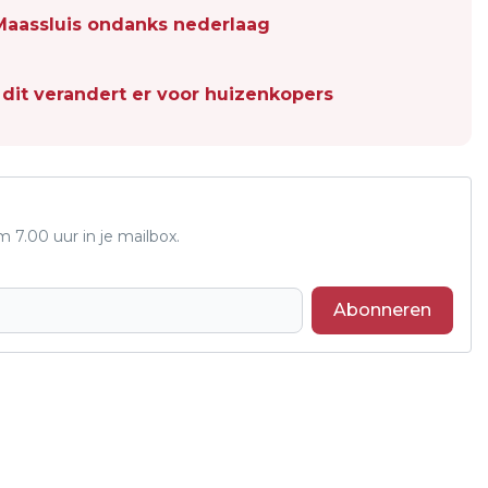
 Maassluis ondanks nederlaag
dit verandert er voor huizenkopers
7.00 uur in je mailbox.
Abonneren
Volgend artikel
BAND ALL4ONE ONDERSTEUNT