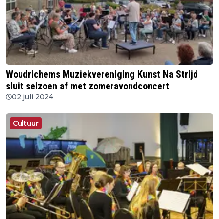
Woudrichems Muziekvereniging Kunst Na Strijd
sluit seizoen af met zomeravondconcert
02 juli 2024
Cultuur