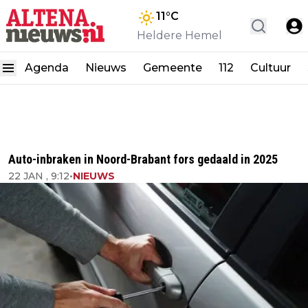
11
°C
Heldere Hemel
Agenda
Nieuws
Gemeente
112
Cultuur
Auto-inbraken in Noord-Brabant fors gedaald in 2025
22 JAN , 9:12
•
NIEUWS