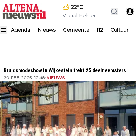
22
°C
Vooral Helder
Agenda
Nieuws
Gemeente
112
Cultuur
Bruidsmodeshow in Wijkestein trekt 25 deelneemsters
20 FEB 2025, 12:48
•
NIEUWS