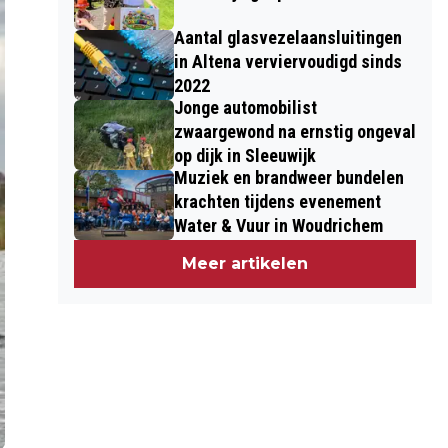
Aantal glasvezelaansluitingen
in Altena verviervoudigd sinds
2022
Jonge automobilist
zwaargewond na ernstig ongeval
op dijk in Sleeuwijk
Muziek en brandweer bundelen
krachten tijdens evenement
Water & Vuur in Woudrichem
Meer artikelen