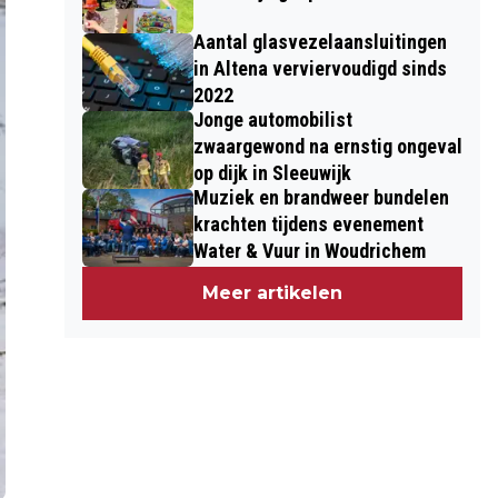
Aantal glasvezelaansluitingen
in Altena verviervoudigd sinds
2022
Jonge automobilist
zwaargewond na ernstig ongeval
op dijk in Sleeuwijk
Muziek en brandweer bundelen
krachten tijdens evenement
Water & Vuur in Woudrichem
Meer artikelen