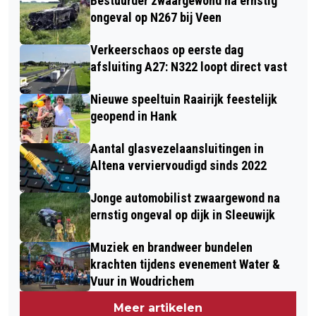
Bestuurder zwaargewond na ernstig
ongeval op N267 bij Veen
Verkeerschaos op eerste dag
afsluiting A27: N322 loopt direct vast
Nieuwe speeltuin Raairijk feestelijk
geopend in Hank
Aantal glasvezelaansluitingen in
Altena verviervoudigd sinds 2022
Jonge automobilist zwaargewond na
ernstig ongeval op dijk in Sleeuwijk
Muziek en brandweer bundelen
krachten tijdens evenement Water &
Vuur in Woudrichem
Meer artikelen