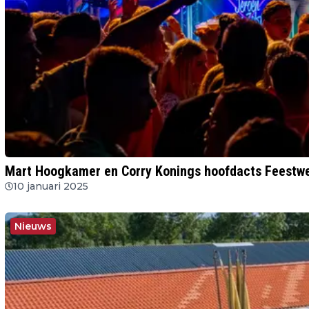
Mart Hoogkamer en Corry Konings hoofdacts Feestwe
10 januari 2025
Nieuws