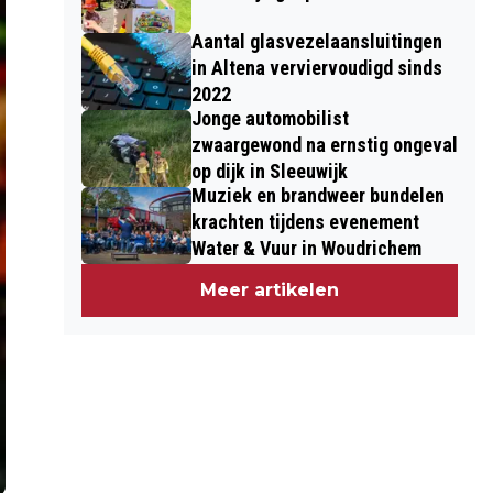
Aantal glasvezelaansluitingen
in Altena verviervoudigd sinds
2022
Jonge automobilist
zwaargewond na ernstig ongeval
op dijk in Sleeuwijk
Muziek en brandweer bundelen
krachten tijdens evenement
Water & Vuur in Woudrichem
Meer artikelen