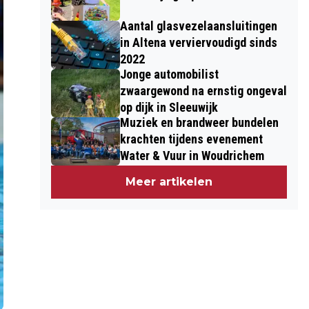
Aantal glasvezelaansluitingen
in Altena verviervoudigd sinds
2022
Jonge automobilist
zwaargewond na ernstig ongeval
op dijk in Sleeuwijk
Muziek en brandweer bundelen
krachten tijdens evenement
Water & Vuur in Woudrichem
Meer artikelen